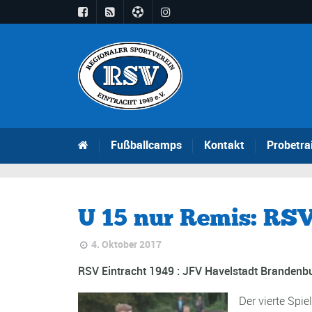
Fußballcamps
Kontakt
Probetra
U 15 nur Remis: RSV
4. Oktober 2017
RSV Eintracht 1949 : JFV Havelstadt Brandenb
Der vierte Spi