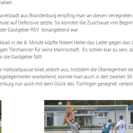
haben.
velstadt aus Brandenburg empfing man an diesen verregneten S
inute auf Defensive setzte. So konnten die Zuschauer von Beginn
h der Gastgeber RSV tonangebend war.
ball in der 8. Minute köpfte Robert Heller das Leder gegen das 
gen Torchancen für seine Mannschaft. Es schien klar zu sein, da
ür die Gastgeber fällt.
 Halbzeitpause blieb jedoch aus, trotzdem die Überlegenheit der 
ssgelegenheiten erarbeitend, konnte man auch in den zweiten 35 
enburg nun auch mit dem Glück des Tüchtigen gesegnet, verteidig