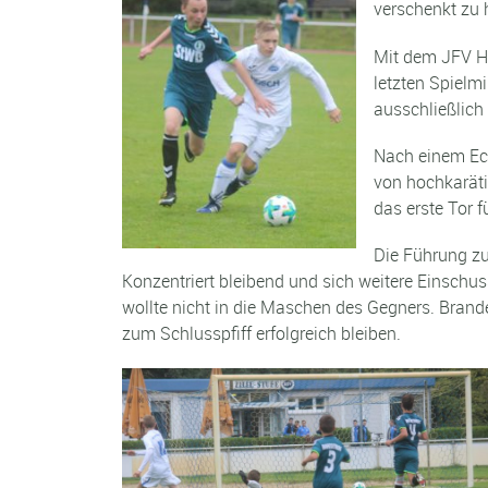
verschenkt zu 
Mit dem JFV Ha
letzten Spielm
ausschließlic
Nach einem Eck
von hochkaräti
das erste Tor f
Die Führung zur
Konzentriert bleibend und sich weitere Einschu
wollte nicht in die Maschen des Gegners. Brand
zum Schlusspfiff erfolgreich bleiben.