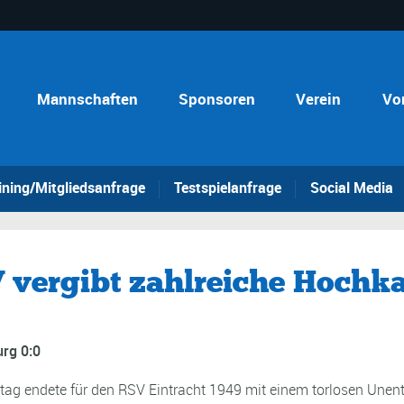
Mannschaften
Sponsoren
Verein
Vo
ining/Mitgliedsanfrage
Testspielanfrage
Social Media
 vergibt zahlreiche Hochka
urg 0:0
eltag endete für den RSV Eintracht 1949 mit einem torlosen Un