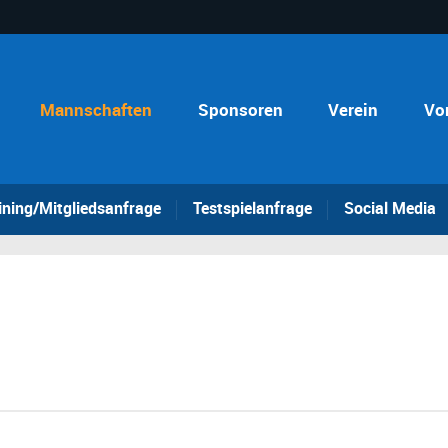
Mannschaften
Sponsoren
Verein
Vo
ining/Mitgliedsanfrage
Testspielanfrage
Social Media