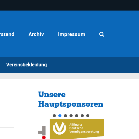
rstand
Archiv
Impressum
Vereinsbekleidung
Unsere
Hauptsponsoren