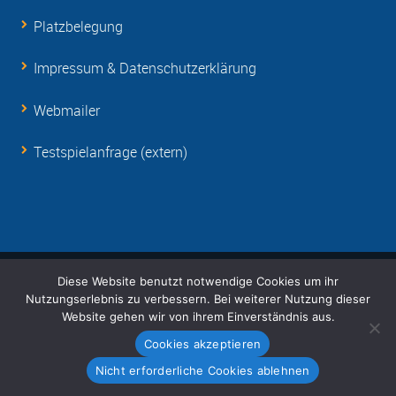
Platzbelegung
Impressum & Datenschutzerklärung
Webmailer
Testspielanfrage (extern)
Diese Website benutzt notwendige Cookies um ihr
© Copyright 2001-
2026 RSV Eintracht 1949 e.V.
Nutzungserlebnis zu verbessern. Bei weiterer Nutzung dieser
Unterstützt von Auszubildenden der T-Systems
Website gehen wir von ihrem Einverständnis aus.
Cookies akzeptieren
Nicht erforderliche Cookies ablehnen