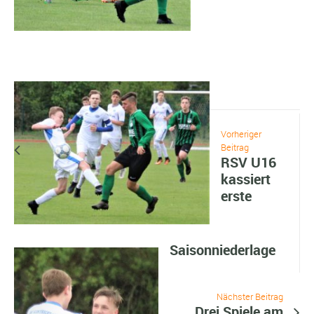
Vorheriger
Beitrag
RSV U16
kassiert
erste
Saisonniederlage
Nächster Beitrag
Drei Spiele am