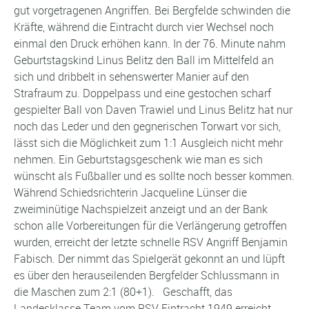
gut vorgetragenen Angriffen. Bei Bergfelde schwinden die
Kräfte, während die Eintracht durch vier Wechsel noch
einmal den Druck erhöhen kann. In der 76. Minute nahm
Geburtstagskind Linus Belitz den Ball im Mittelfeld an
sich und dribbelt in sehenswerter Manier auf den
Strafraum zu. Doppelpass und eine gestochen scharf
gespielter Ball von Daven Trawiel und Linus Belitz hat nur
noch das Leder und den gegnerischen Torwart vor sich,
lässt sich die Möglichkeit zum 1:1 Ausgleich nicht mehr
nehmen. Ein Geburtstagsgeschenk wie man es sich
wünscht als Fußballer und es sollte noch besser kommen.
Während Schiedsrichterin Jacqueline Lünser die
zweiminütige Nachspielzeit anzeigt und an der Bank
schon alle Vorbereitungen für die Verlängerung getroffen
wurden, erreicht der letzte schnelle RSV Angriff Benjamin
Fabisch. Der nimmt das Spielgerät gekonnt an und lüpft
es über den herauseilenden Bergfelder Schlussmann in
die Maschen zum 2:1 (80+1). Geschafft, das
Landesklasse Team vom RSV Eintracht 1949 erreicht