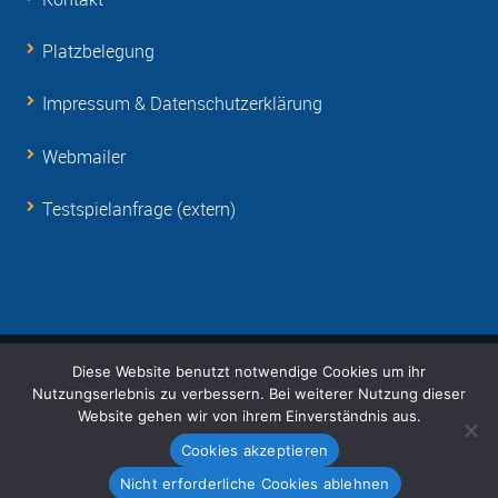
Platzbelegung
Impressum & Datenschutzerklärung
Webmailer
Testspielanfrage (extern)
Diese Website benutzt notwendige Cookies um ihr
© Copyright 2001-
2026 RSV Eintracht 1949 e.V.
Nutzungserlebnis zu verbessern. Bei weiterer Nutzung dieser
Unterstützt von Auszubildenden der T-Systems
Website gehen wir von ihrem Einverständnis aus.
Cookies akzeptieren
Nicht erforderliche Cookies ablehnen