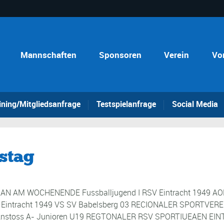
Mannschaften
Sponsoren
Verein
Vo
ining/Mitgliedsanfrage
Testspielanfrage
Social Media
stag