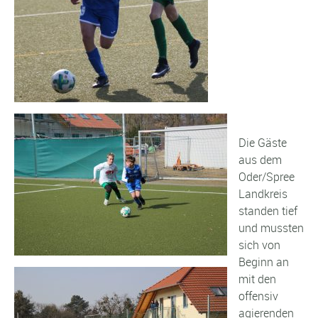
Die Gäste
aus dem
Oder/Spree
Landkreis
standen tief
und mussten
sich von
Beginn an
mit den
offensiv
agierenden