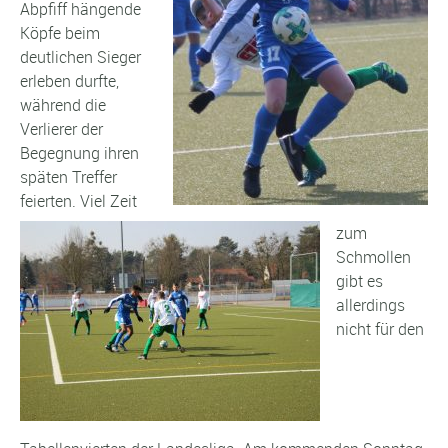
Abpfiff hängende
Köpfe beim
deutlichen Sieger
erleben durfte,
während die
Verlierer der
Begegnung ihren
späten Treffer
feierten. Viel Zeit
zum
Schmollen
gibt es
allerdings
nicht für den