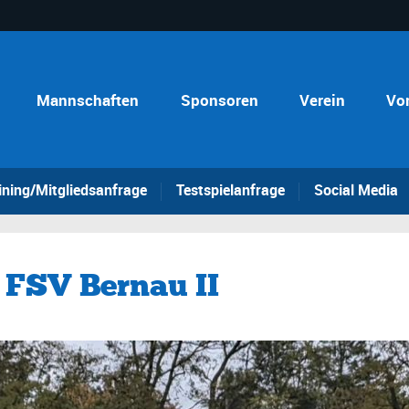
Mannschaften
Sponsoren
Verein
Vo
ining/Mitgliedsanfrage
Testspielanfrage
Social Media
 FSV Bernau II