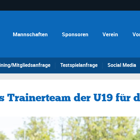
Mannschaften
Sponsoren
Verein
Vo
ining/Mitgliedsanfrage
Testspielanfrage
Social Media
s Trainerteam der U19 für 