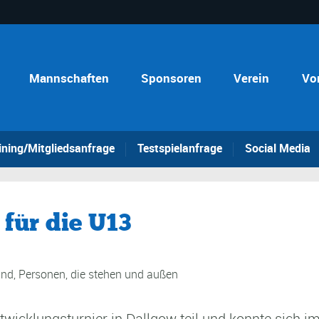
Mannschaften
Sponsoren
Verein
Vo
ining/Mitgliedsanfrage
Testspielanfrage
Social Media
 für die U13
klungsturnier in Dallgow teil und konnte sich im 