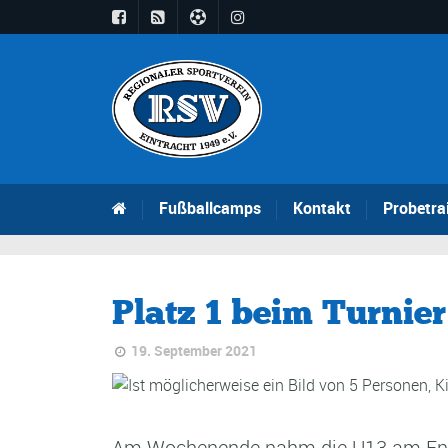
Fußballcamps
Kontakt
Probetra
Platz 1 beim Turnier
19. September 2021
Am Wochenende nahm die U13 am Entwic