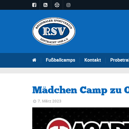
Fußballcamps
Kontakt
Probetra
Mädchen Camp zu O
7. März 2023