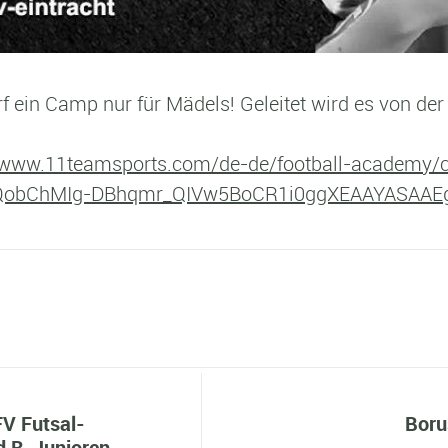
f ein Camp nur für Mädels! Geleitet wird es von der
//www.11teamsports.com/de-de/football-academy
IaIQobChMIg-DBhqmr_QIVw5BoCR1i0ggXEAAYASAAE
V Futsal-
Boru
d B-Junioren