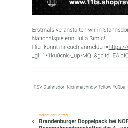
Erstmals veranstalten wir in Stahnsdor
Nationalspielerin Julia Simic!
Hier könnt ihr euch anmelden=
https:
_gl=1*1ku0cnk*_up*MQ..&gclid=EA
RSV Stahnsdorf Kleinmachnow Teltow Fußball
Vorheriger Beitrag
Brandenburger Doppelpack bei NOF
Regionalmeisterschaften der A- un