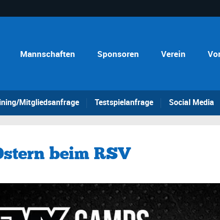
Mannschaften
Sponsoren
Verein
Vo
ining/Mitgliedsanfrage
Testspielanfrage
Social Media
stern beim RSV