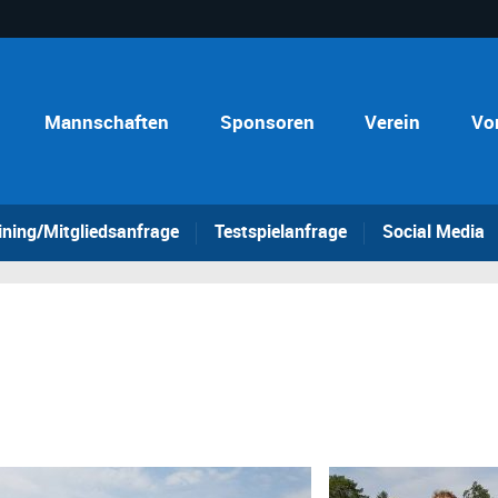
Mannschaften
Sponsoren
Verein
Vo
ining/Mitgliedsanfrage
Testspielanfrage
Social Media