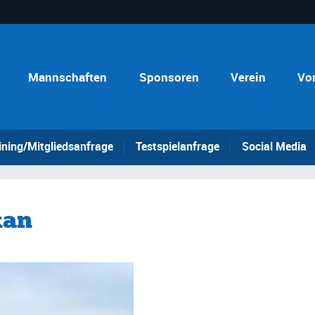
Mannschaften
Sponsoren
Verein
Vo
ining/Mitgliedsanfrage
Testspielanfrage
Social Media
kan