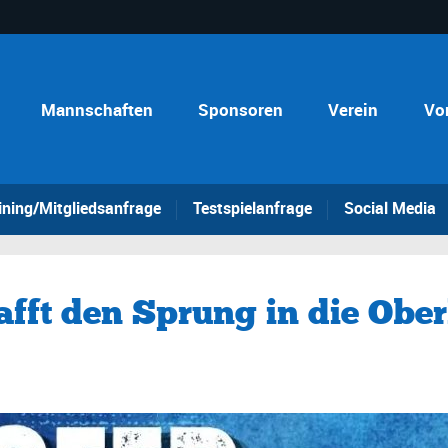
Mannschaften
Sponsoren
Verein
Vo
ining/Mitgliedsanfrage
Testspielanfrage
Social Media
fft den Sprung in die Obe