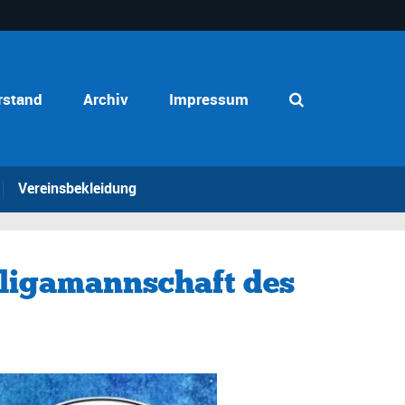
rstand
Archiv
Impressum
Vereinsbekleidung
rligamannschaft des