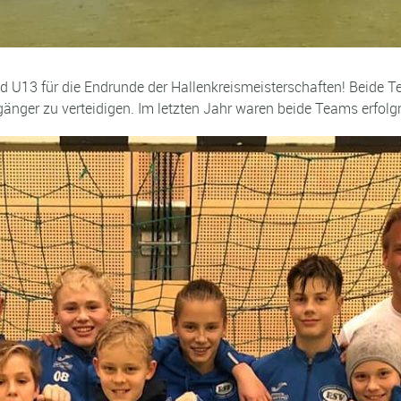
nd U13 für die Endrunde der Hallenkreismeisterschaften! Beide T
änger zu verteidigen. Im letzten Jahr waren beide Teams erfolgr