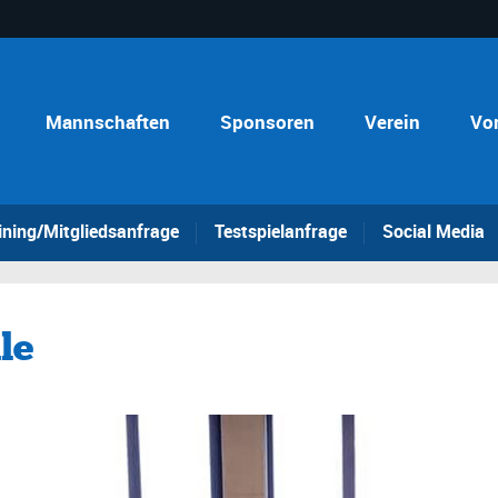
Mannschaften
Sponsoren
Verein
Vo
ining/Mitgliedsanfrage
Testspielanfrage
Social Media
le