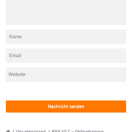
/
Uncategorized
/
RSV U17 – Onlinetraining