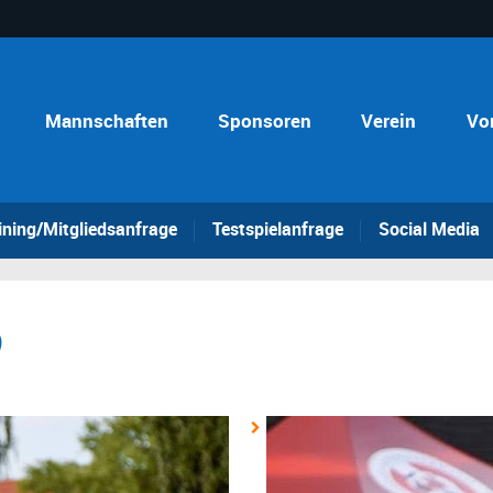
Mannschaften
Sponsoren
Verein
Vo
ining/Mitgliedsanfrage
Testspielanfrage
Social Media
9