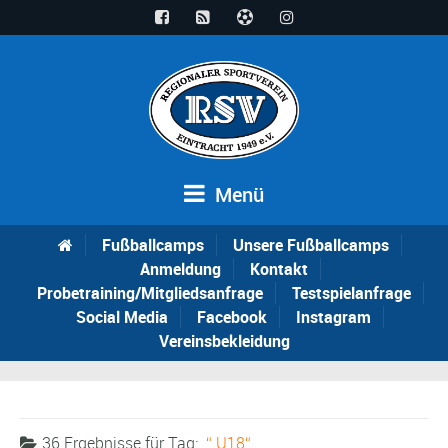
Menü
Fußballcamps
Unsere Fußballcamps
Anmeldung
Kontakt
Probetraining/Mitgliedsanfrage
Testspielanfrage
Social Media
Facebook
Instagram
Vereinsbekleidung
36 Ergebnisse für
Tag:
U18