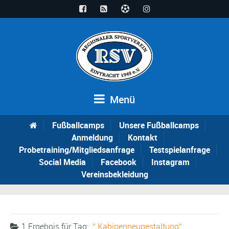
Menü
Fußballcamps
Unsere Fußballcamps
Anmeldung
Kontakt
Probetraining/Mitgliedsanfrage
Testspielanfrage
Social Media
Facebook
Instagram
Vereinsbekleidung
1 Ergebnis für
Tag:
Kabinenneugestaltung