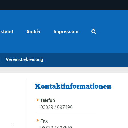
rstand
Archiv
Impressum
Vereinsbekleidung
Kontaktinformationen
Telefon
03329 / 697496
Fax
03329 / 697563