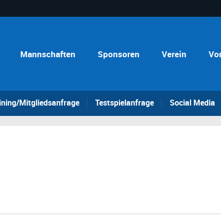
Mannschaften
Sponsoren
Verein
Vo
ining/Mitgliedsanfrage
Testspielanfrage
Social Media